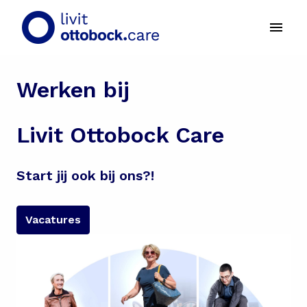
Overslaan
naar
Homepagina
content
Werken bij
Livit Ottobock Care
Start jij ook bij ons?!
Vacatures