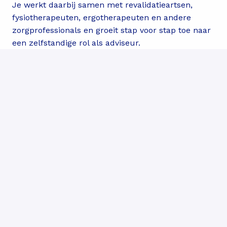
Je werkt daarbij samen met revalidatieartsen,
fysiotherapeuten, ergotherapeuten en andere
zorgprofessionals en groeit stap voor stap toe naar
een zelfstandige rol als adviseur.
Het opleidingstraject
Je volgt de deeltijdopleiding Mens en Techniek aan
Fontys Hogeschool (deze start in september 2027),
met de specialisatie Orthopedische Technologie. Je
combineert werken bij Livit met een wekelijkse
lesdag en tijd voor zelfstudie.
Vanaf dag één draai je mee met ervaren collega's,
krijg je begeleiding van een praktijkbegeleider en
leer je zowel de behandelkamer als de technische
kant van het vak kennen.